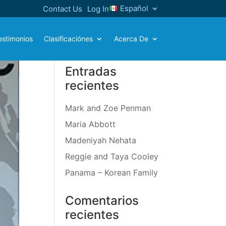
Español
Contact Us
Log In
estimonios
Clasificaciónes
Acerca De
Entradas
recientes
Mark and Zoe Penman
Maria Abbott
Madeniyah Nehata
Reggie and Taya Cooley
Panama – Korean Family
Comentarios
recientes