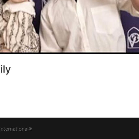
ily
nternational®