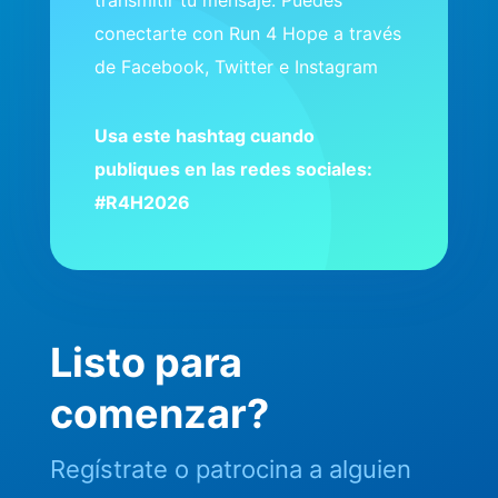
transmitir tu mensaje. Puedes
conectarte con Run 4 Hope a través
de Facebook, Twitter e Instagram
Usa este hashtag cuando
publiques en las redes sociales:
#R4H2026
Listo para
comenzar?
Regístrate o patrocina a alguien