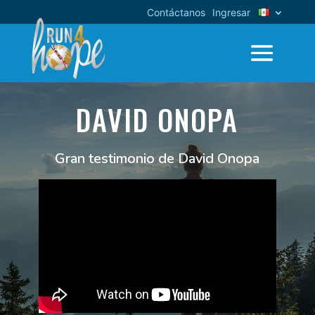
Contáctanos
Ingresar
DAVID ONOPA
Gran testimonio de David Onopa